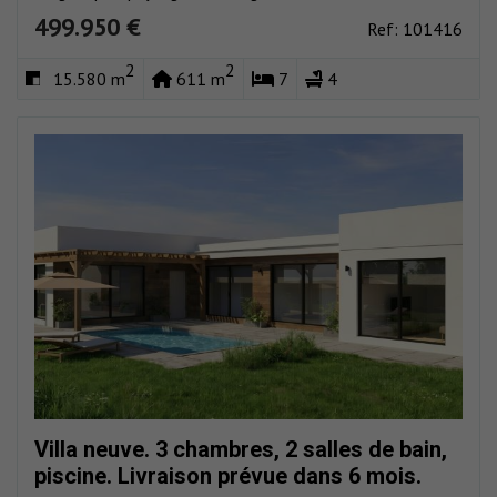
499.950 €
Ref: 101416
2
2
15.580 m
611 m
7
4
Villa neuve. 3 chambres, 2 salles de bain,
piscine. Livraison prévue dans 6 mois.