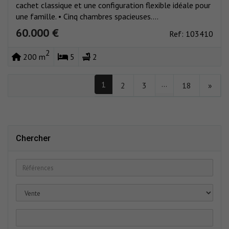
cachet classique et une configuration flexible idéale pour
une famille. • Cinq chambres spacieuses....
60.000 €
Ref: 103410
2
200 m
5
2
...
1
2
3
18
»
Chercher