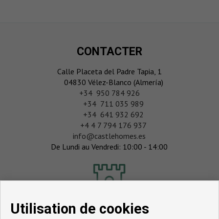
CONTACTER
Calle Placeta del Padre Tapia, 1
04830 Vélez-Blanco (Almería)
‎+34 950 784 926
+34 711 035 989
+34 641 932 692
+4 4 7 794 176 937
info@castlehomes.es
De Lundi au Vendredi: 10:00 - 14:00
Utilisation de cookies