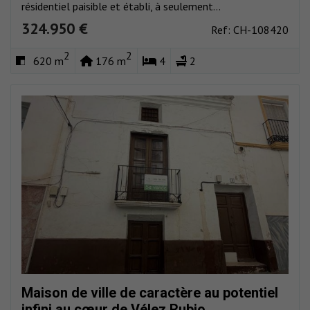
résidentiel paisible et établi, à seulement...
324.950 €
Ref: CH-108420
2
2
620 m
176 m
4
2
Maison de ville de caractère au potentiel
infini au cœur de Vélez Rubio