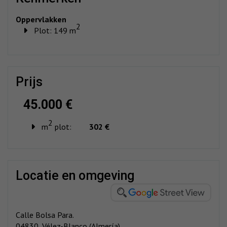
Oppervlakken
2
Plot: 149 m
prijs
45.000 €
2
m
plot:
302 €
locatie en omgeving
Calle Bolsa Para.
04830, Vélez-Blanco (Almería)