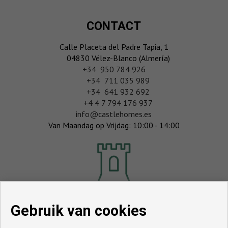
CONTACT
Calle Placeta del Padre Tapia, 1
04830 Vélez-Blanco (Almería)
‎+34 950 784 926
+34 711 035 989
+34 641 932 692
+4 4 7 794 176 937
info@castlehomes.es
Van Maandag op Vrijdag: 10:00 - 14:00
Gebruik van cookies